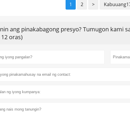
1
2
>
Kabuuang17
nin ang pinakabagong presyo? Tumugon kami sa 
 12 oras)