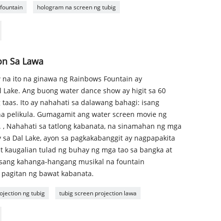
fountain
hologram na screen ng tubig
on Sa Lawa
 na ito na ginawa ng Rainbows Fountain ay
Lake. Ang buong water dance show ay higit sa 60
taas. Ito ay nahahati sa dalawang bahagi: isang
 na pelikula. Gumagamit ang water screen movie ng
. , Nahahati sa tatlong kabanata, na sinamahan ng mga
 sa Dal Lake, ayon sa pagkakabanggit ay nagpapakita
t kaugalian tulad ng buhay ng mga tao sa bangka at
isang kahanga-hangang musikal na fountain
 pagitan ng bawat kabanata.
ojection ng tubig
tubig screen projection lawa