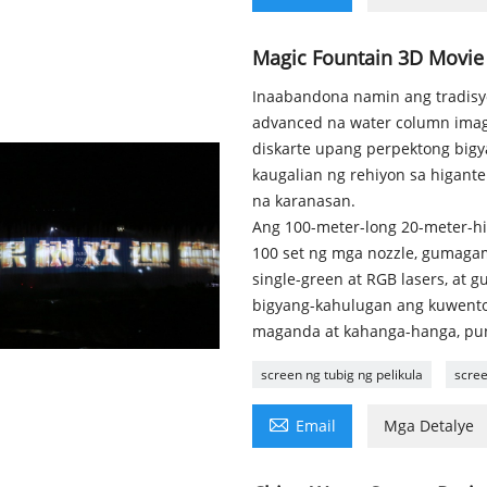
Magic Fountain 3D Movie
Inaabandona namin ang tradisyo
advanced na water column imag
diskarte upang perpektong big
kaugalian ng rehiyon sa higante
na karanasan.
Ang 100-meter-long 20-meter-hi
100 set ng mga nozzle, gumaga
single-green at RGB lasers, at
bigyang-kahulugan ang kuwento
maganda at kahanga-hanga, pun
screen ng tubig ng pelikula
scree

Email
Mga Detalye