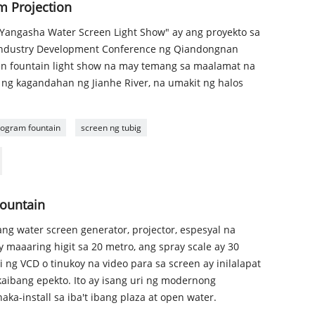
m Projection
, Yangasha Water Screen Light Show" ay ang proyekto sa
m Industry Development Conference ng Qiandongnan
reen fountain light show na may temang sa maalamat na
 ng kagandahan ng Jianhe River, na umakit ng halos
logram fountain
screen ng tubig
ountain
ng water screen generator, projector, espesyal na
y maaaring higit sa 20 metro, ang spray scale ay 30
 ng VCD o tinukoy na video para sa screen ay inilalapat
kaibang epekto. Ito ay isang uri ng modernong
ka-install sa iba't ibang plaza at open water.