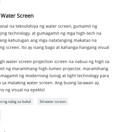
 Water Screen
nal na teknolohiya ng water screen, gumamit ng
ing technology, at gumagamit ng mga high-tech na
yang-kahulugan ang mga natatanging makatao na
ng screen. Ito ay isang bago at kahanga-hangang visual
gh water screen projection screen na nabuo ng higit sa
mit ng maramihang high-lumen projector, maramihang
 gumagamit ng modernong tunog at light technology para
 sa malaking water screen. Ang buong larawan ay
o ng visual na epekto!
n ng tubig sa bukal
3d water screen