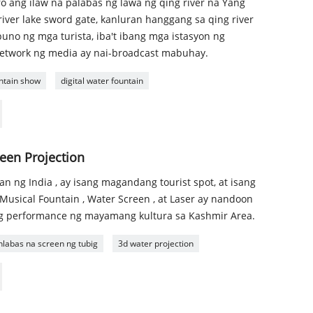
o ang ilaw na palabas ng lawa ng qing river na Yang
river lake sword gate, kanluran hanggang sa qing river
uno ng mga turista, iba't ibang mga istasyon ng
network ng media ay nai-broadcast mabuhay.
ntain show
digital water fountain
een Projection
an ng India , ay isang magandang tourist spot, at isang
usical Fountain , Water Screen , at Laser ay nandoon
ng performance ng mayamang kultura sa Kashmir Area.
nlabas na screen ng tubig
3d water projection