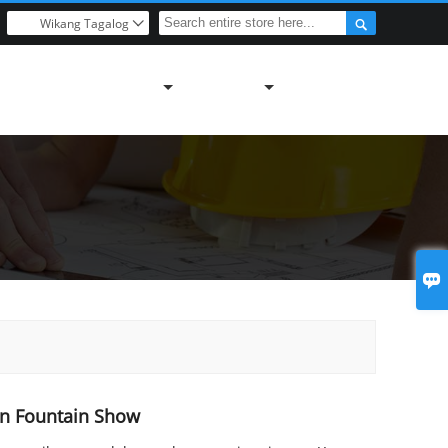

Wikang Tagalog


en Fountain Show