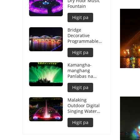
Dry Floor Music
Fountain
Higit pa
Bridge
Decorative
Programmable
Graphical Water
Curtain
Higit pa
Kamangha-
manghang
Panlabas na
Dekorasyon
Malaking Musical
Higit pa
Water Fountain
Malaking
Outdoor Digital
Singing Water
Fountain
Higit pa