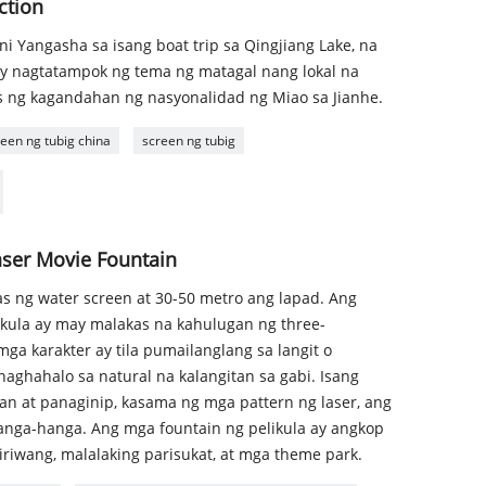
ction
ni Yangasha sa isang boat trip sa Qingjiang Lake, na
ay nagtatampok ng tema ng matagal nang lokal na
s ng kagandahan ng nasyonalidad ng Miao sa Jianhe.
reen ng tubig china
screen ng tubig
aser Movie Fountain
s ng water screen at 30-50 metro ang lapad. Ang
ikula ay may malakas na kahulugan ng three-
mga karakter ay tila pumailanglang sa langit o
aghahalo sa natural na kalangitan sa gabi. Isang
n at panaginip, kasama ng mga pattern ng laser, ang
anga-hanga. Ang mga fountain ng pelikula ay angkop
iwang, malalaking parisukat, at mga theme park.