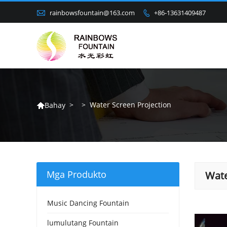

rainbowsfountain@163.com
+86-13631409487

>
>
Water Screen Projection
Bahay

Mga Produkto
Wate
Music Dancing Fountain
lumulutang Fountain