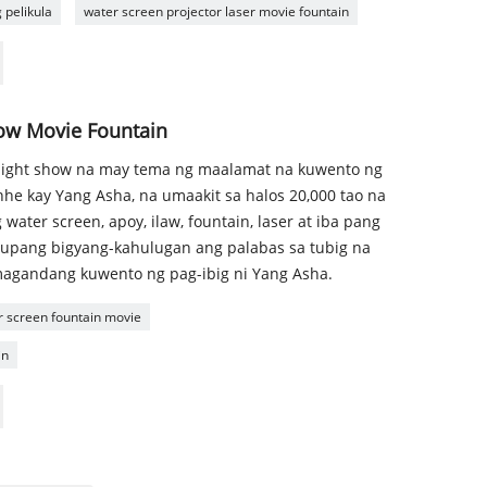
 pelikula
water screen projector laser movie fountain
how Movie Fountain
n light show na may tema ng maalamat na kuwento ng
he kay Yang Asha, na umaakit sa halos 20,000 tao na
water screen, apoy, ilaw, fountain, laser at iba pang
 upang bigyang-kahulugan ang palabas sa tubig na
magandang kuwento ng pag-ibig ni Yang Asha.
r screen fountain movie
in