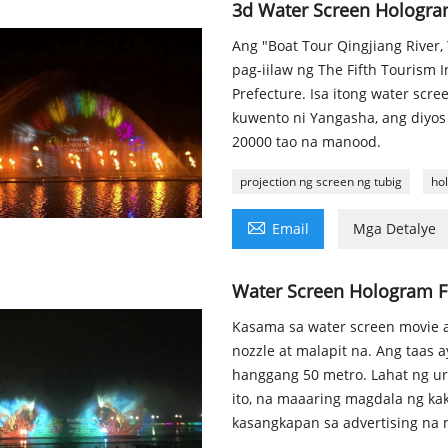
3d Water Screen Hologra
Ang "Boat Tour Qingjiang River
pag-iilaw ng The Fifth Touris
Prefecture. Isa itong water sc
kuwento ni Yangasha, ang diyos
20000 tao na manood.
projection ng screen ng tubig
ho

Email
Mga Detalye
Water Screen Hologram F
Kasama sa water screen movie a
nozzle at malapit na. Ang taas a
hanggang 50 metro. Lahat ng uri
ito, na maaaring magdala ng ka
kasangkapan sa advertising na na