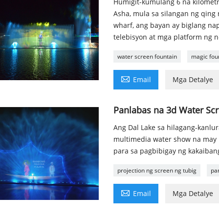
Humigit-kumulang 6 na kilometr
Asha, mula sa silangan ng qing 
wharf, ang bayan ay biglang nap
telebisyon at mga platform ng 
water screen fountain
magic fou

Email
Mga Detalye
Panlabas na 3d Water Scr
Ang Dal Lake sa hilagang-kanlur
multimedia water show na may M
para sa pagbibigay ng kakaiba
projection ng screen ng tubig
pa

Email
Mga Detalye