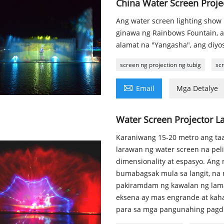
China Water Screen Proje
Ang water screen lighting show 
ginawa ng Rainbows Fountain, 
alamat na "Yangasha", ang diyo
screen ng projection ng tubig
sc

Email
Mga Detalye
Water Screen Projector L
Karaniwang 15-20 metro ang taa
larawan ng water screen na pel
dimensionality at espasyo. Ang 
bumabagsak mula sa langit, na n
pakiramdam ng kawalan ng lama
eksena ay mas engrande at kah
para sa mga pangunahing pagdir