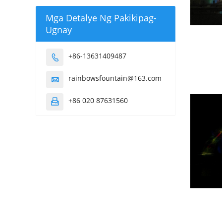
Mga Detalye Ng Pakikipag-
Ugnay
+86-13631409487

rainbowsfountain@163.com

+86 020 87631560
