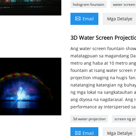
hologram fountain
water screen 

Email
Mga Detalye
3D Water Screen Projecti
Ang water screen fountain show
matatagpuan sa magandang Dal 
metro ang haba at 10 metro ang 
fountain at isang water screen
projection imaging na hugis fan
natatanging katangian ng buhay
ng mga lokal na sangkatauhan a
ang diyosa na nagdarasal. Ang 
performance ay interspersed sa
3d water projection
screen ng pr

Email
Mga Detalye