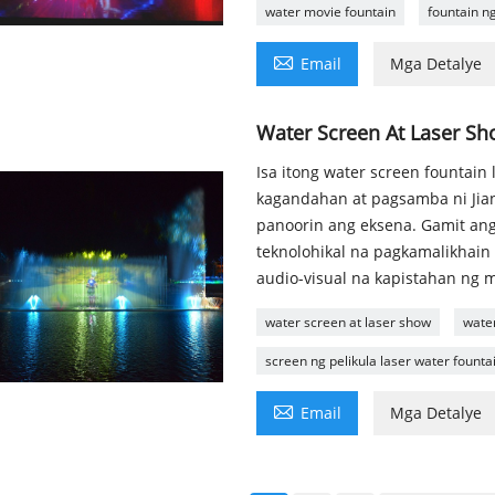
water movie fountain
fountain ng

Email
Mga Detalye
Water Screen At Laser S
Isa itong water screen fountai
kagandahan at pagsamba ni Jian
panoorin ang eksena. Gamit ang 
teknolohikal na pagkamalikhain
audio-visual na kapistahan ng 
water screen at laser show
wate
screen ng pelikula laser water founta

Email
Mga Detalye