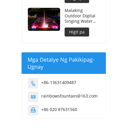
Water Fountain
Malaking
Outdoor Digital
Singing Water
Fountain
Higit pa
Mga Detalye Ng Pakikipag-
Ugnay
+86-13631409487

rainbowsfountain@163.com

+86 020 87631560
