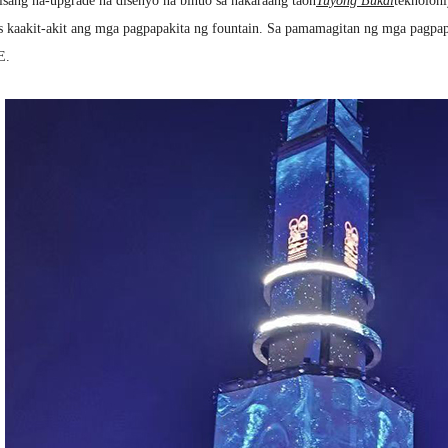
isang na-upgrade na disenyo na binuo sa nakaraang taon
Tuyong Bukal
teknoloh
 kaakit-akit ang mga pagpapakita ng fountain. Sa pamamagitan ng mga pagpapa
E.