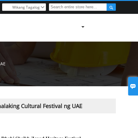

Wikang Tagalog

UAE

aking Cultural Festival ng UAE