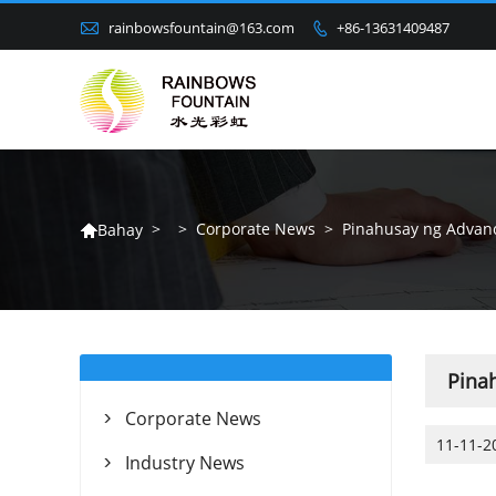

rainbowsfountain@163.com
+86-13631409487

>
>
Corporate News
>
Pinahusay ng Advanc
Bahay

Pina
Corporate News

11-11-2
Industry News
