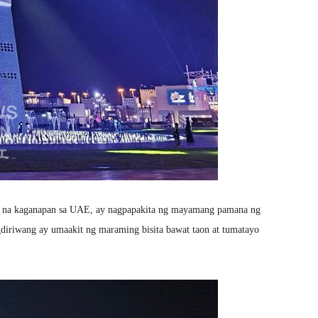
g na kaganapan sa UAE, ay nagpapakita ng mayamang pamana ng
 pagdiriwang ay umaakit ng maraming bisita bawat taon at tumatayo