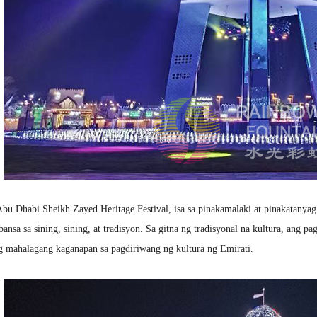
abi Sheikh Zayed Heritage Festival, isa sa pinakamalaki at pinakatanya
bansa sa sining, sining, at tradisyon. Sa gitna ng tradisyonal na kultura, ang
ng mahalagang kaganapan sa pagdiriwang ng kultura ng Emirati.