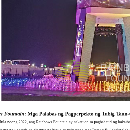
s Fountain
: Mga Palabas ng Pagperpekto ng Tubig Taun-
ula noong 2022, ang Rainbows Fountain ay nakatuon sa paghahatid ng kakaibang