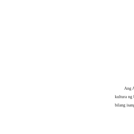
Ang Abu Dh
kultura ng 
bilang isa