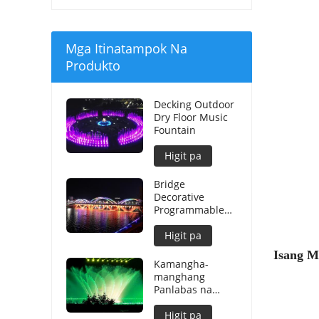
Mga Itinatampok Na
Produkto
Decking Outdoor
Dry Floor Music
Fountain
Higit pa
Bridge
Decorative
Programmable
Graphical Water
Curtain
Higit pa
Isang M
Kamangha-
manghang
Panlabas na
Dekorasyon
Malaking Musical
Higit pa