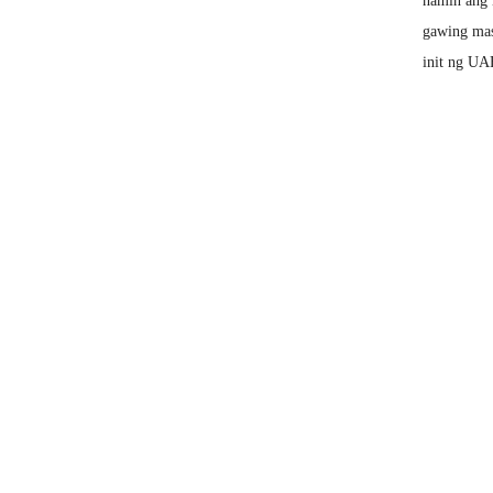
namin ang 
gawing mas
init ng UA