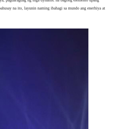
iya, pagdaragdag ng mga dynamic na bagong elemento upang
husay na ito, layunin naming ibahagi sa mundo ang enerhiya at