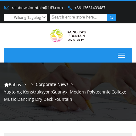

rainbowsfountain@163.com
+86-13631409487


Wikang Tagalog

Togg
>
>
Corporate News
>
Bahay

Yugto ng Konstruksyon:Guangxi Modern Polytechnic College
Music Dancing Dry Deck Fountain