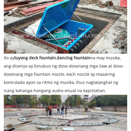
Ito ay
tuyong deck fountain
,
dancing fountain
na may musika,
ang disenyo ay binubuo ng dose-dosenang mga ilaw at dose-
dosenang mga fountain nozzle, e
ach nozzle ay maaaring
kontrolado ayon sa ritmo ng musika, t
hus nagtatanghal ng
isang kahanga-hangang audio-visual na kapistahan.