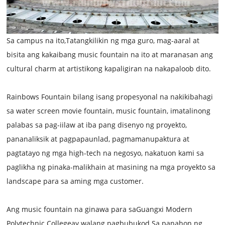
Sa campus na ito,
Tatangkilikin ng mga guro, mag-aaral at
bisita ang kakaibang music fountain na ito at maranasan ang
cultural charm at artistikong kapaligiran na nakapaloob dito.
Rainbows Fountain bilang isang propesyonal na nakikibahagi
sa water screen movie fountain, music fountain, i
matalinong
palabas sa pag-iilaw at iba pang disenyo ng proyekto,
pananaliksik at pagpapaunlad, pagmamanupaktura at
pagtatayo ng mga high-tech na negosyo, nakatuon kami sa
paglikha ng pinaka-malikhain at masining na mga proyekto sa
landscape para sa aming mga customer.
Ang music fountain na ginawa para sa
Guangxi Modern
Polytechnic College
ay walang pagbubukod.
Sa panahon ng