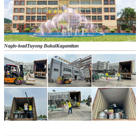
Naglo-load
Tuyong Bukal
Kagamitan