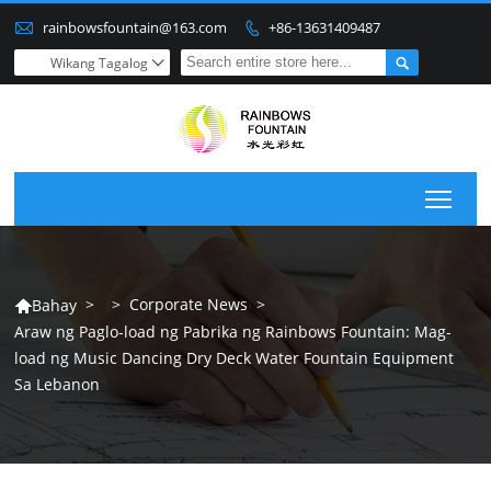

rainbowsfountain@163.com
+86-13631409487


Wikang Tagalog

Togg
>
>
Corporate News
>
Bahay

Araw ng Paglo-load ng Pabrika ng Rainbows Fountain: Mag-
load ng Music Dancing Dry Deck Water Fountain Equipment
Sa Lebanon