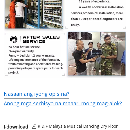
Nasaan ang iyong opisina?
Anong mga serbisyo na maaari mong mag-alok?
R & F Malaysia Musical Dancing Dry Floor
I-download
