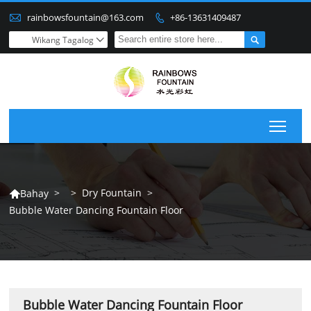

rainbowsfountain@163.com
+86-13631409487


Wikang Tagalog

Togg
>
>
Dry Fountain
>
Bahay

Bubble Water Dancing Fountain Floor
Bubble Water Dancing Fountain Floor