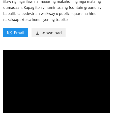
iilaw ng mga ilaw, na maaaring makahuli ng mga mata ng
dumadaan. Kapag ito ay huminto, ang fountain ground ay
babalik sa pedestrian walkway o public square na hindi
nakakaapekto sa kondisyon ng trapiko.

Email
I-download
