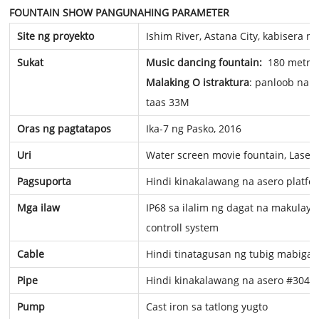
FOUNTAIN SHOW
PANGUNAHING PARAMETER
Site ng proyekto
Ishim River, Astana City, kabisera n
Sukat
Music dancing fountain:
180 metro
Malaking O istraktura
: panloob na 
taas 33M
Oras ng pagtatapos
Ika-7 ng Pasko, 2016
Uri
Water screen movie fountain, Laser 
Pagsuporta
Hindi kinakalawang na asero platfo
Mga ilaw
IP68 sa ilalim ng dagat na makula
controll system
Cable
Hindi tinatagusan ng tubig mabigat
Pipe
Hindi kinakalawang na asero #304 
Pump
Cast iron sa tatlong yugto