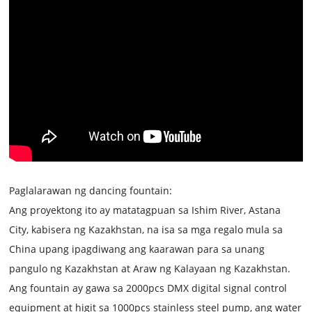
Paglalarawan ng dancing fountain:
Ang proyektong ito ay matatagpuan sa Ishim River, Astana
City, kabisera ng Kazakhstan, na isa sa mga regalo mula sa
China upang ipagdiwang ang kaarawan para sa unang
pangulo ng Kazakhstan at Araw ng Kalayaan ng Kazakhstan.
Ang fountain ay gawa sa 2000pcs DMX digital signal control
equipment at higit sa 1000pcs stainless steel pump, ang water