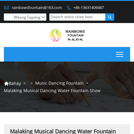

rainbowsfountain@163.com
+86-13631409487


Wikang Tagalog

Togg
>
>
Music Dancing Fountain
>
Bahay

Malaking Musical Dancing Water Fountain Show
Malaking Musical Dancing Water Fountain